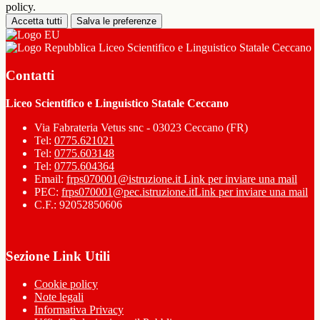
policy.
Accetta tutti
Salva le preferenze
Liceo Scientifico e Linguistico Statale Ceccano
Contatti
Liceo Scientifico e Linguistico Statale Ceccano
Via Fabrateria Vetus snc - 03023 Ceccano (FR)
Tel:
0775.621021
Tel:
0775.603148
Tel:
0775.604364
Email:
frps070001@istruzione.it
Link per inviare una mail
PEC:
frps070001@pec.istruzione.it
Link per inviare una mail
C.F.: 92052850606
Sezione Link Utili
Cookie policy
Note legali
Informativa Privacy