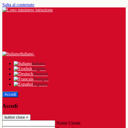
Salta al contenuto
Italiano
Italiano
English
Deutsch
Français
Español
Accedi
Accedi
button close
×
Nome Utente