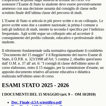
sostenere l’Esame di Stato lo studente deve essere preventivamente
ammesso con una decisione assunta dal consiglio di classe nello
scrutinio finale dell’ultima classe del percorso di studi.
L’Esame di Stato si articola in più prove scritte e in un colloquio.
Le
prove scritte sono due a carattere nazionale; la prima è comune a
tutti gli indirizzi di studi, mentre la seconda è specifica per l’indirizzo
frequentato.
Agli scritti segue un colloquio atto ad accertare il
conseguimento del profilo culturale, educativo e professionale dello
studente.
Il riferimento fondamentale sulla normativa riguardante il cosiddetto
"Documento del 15 maggio" è il Regolamento del nuovo Esame di
Stato, il D.P.R. n. 323/1998 all'Art. 5 comma 2, ribadito quest'anno
dall' O.M. n. 37 all' art. 6: "I consigli di classe dell'ultimo anno di
corso elaborano, entro il 15 maggio, per la commissione d'esame, un
apposito documento relativo all'azione educativa e didattica
realizzata nell'ultimo anno di corso.
ESAMI STATO 2025 - 2026
I DOCUMENTI DEL 15 MAGGIO (art. 9 – OM 10/2010)
Doc. Finale cl.5A scientifico.pdf