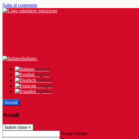
Salta al contenuto
Italiano
Italiano
English
Deutsch
Français
Español
Accedi
Accedi
button close
×
Nome Utente