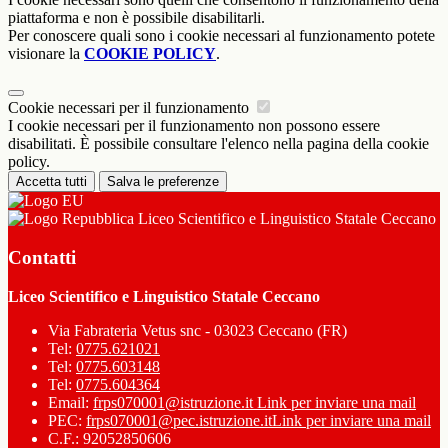
piattaforma e non è possibile disabilitarli.
Per conoscere quali sono i cookie necessari al funzionamento potete
visionare la
COOKIE POLICY
.
Cookie necessari per il funzionamento
I cookie necessari per il funzionamento non possono essere
disabilitati. È possibile consultare l'elenco nella pagina della cookie
policy.
Accetta tutti
Salva le preferenze
Liceo Scientifico e Linguistico Statale Ceccano
Contatti
Liceo Scientifico e Linguistico Statale Ceccano
Via Fabrateria Vetus snc - 03023 Ceccano (FR)
Tel:
0775.621021
Tel:
0775.603148
Tel:
0775.604364
Email:
frps070001@istruzione.it
Link per inviare una mail
PEC:
frps070001@pec.istruzione.it
Link per inviare una mail
C.F.: 92052850606