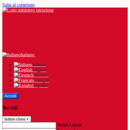
Salta al contenuto
Italiano
Italiano
English
Deutsch
Français
Español
Accedi
Accedi
button close
×
Nome Utente