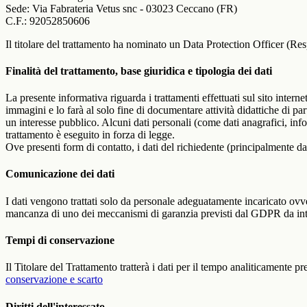
Sede: Via Fabrateria Vetus snc - 03023 Ceccano (FR)
C.F.: 92052850606
Il titolare del trattamento ha nominato un Data Protection Officer (Res
Finalità del trattamento, base giuridica e tipologia dei dati
La presente informativa riguarda i trattamenti effettuati sul sito interne
immagini e lo farà al solo fine di documentare attività didattiche di pa
un interesse pubblico. Alcuni dati personali (come dati anagrafici, inf
trattamento è eseguito in forza di legge.
Ove presenti form di contatto, i dati del richiedente (principalmente dat
Comunicazione dei dati
I dati vengono trattati solo da personale adeguatamente incaricato ovve
mancanza di uno dei meccanismi di garanzia previsti dal GDPR da inte
Tempi di conservazione
Il Titolare del Trattamento tratterà i dati per il tempo analiticamente 
conservazione e scarto
Diritti dell'interessato