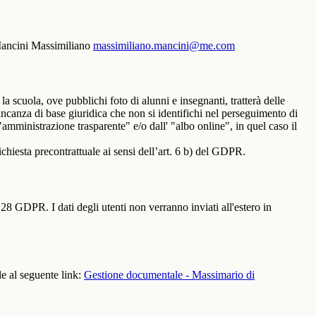
. Mancini Massimiliano
massimiliano.mancini@me.com
 la scuola, ove pubblichi foto di alunni e insegnanti, tratterà delle
mancanza di base giuridica che non si identifichi nel perseguimento di
amministrazione trasparente" e/o dall' "albo online", in quel caso il
richiesta precontrattuale ai sensi dell’art. 6 b) del GDPR.
28 GDPR. I dati degli utenti non verranno inviati all'estero in
le al seguente link:
Gestione documentale - Massimario di