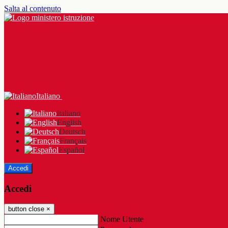
Salta al contenuto
Italiano
Italiano
English
Deutsch
Français
Español
Accedi
Accedi
button close
×
Nome Utente