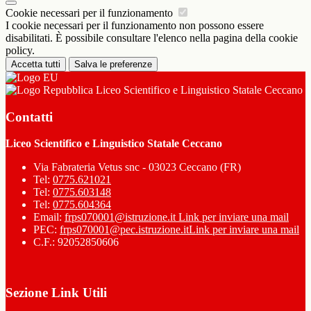
Cookie necessari per il funzionamento
I cookie necessari per il funzionamento non possono essere
disabilitati. È possibile consultare l'elenco nella pagina della cookie
policy.
Accetta tutti
Salva le preferenze
Liceo Scientifico e Linguistico Statale Ceccano
Contatti
Liceo Scientifico e Linguistico Statale Ceccano
Via Fabrateria Vetus snc - 03023 Ceccano (FR)
Tel:
0775.621021
Tel:
0775.603148
Tel:
0775.604364
Email:
frps070001@istruzione.it
Link per inviare una mail
PEC:
frps070001@pec.istruzione.it
Link per inviare una mail
C.F.: 92052850606
Sezione Link Utili