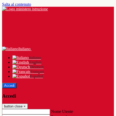
Salta al contenuto
Italiano
Italiano
English
Deutsch
Français
Español
Accedi
Accedi
button close
×
Nome Utente