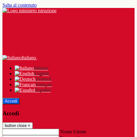
Salta al contenuto
Italiano
Italiano
English
Deutsch
Français
Español
Accedi
Accedi
button close
×
Nome Utente