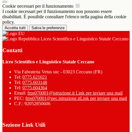
Cookie necessari per il funzionamento
I cookie necessari per il funzionamento non possono essere
disabilitati. È possibile consultare l'elenco nella pagina della cookie
policy.
Accetta tutti
Salva le preferenze
Liceo Scientifico e Linguistico Statale Ceccano
Contatti
Liceo Scientifico e Linguistico Statale Ceccano
Via Fabrateria Vetus snc - 03023 Ceccano (FR)
Tel:
0775.621021
Tel:
0775.603148
Tel:
0775.604364
Email:
frps070001@istruzione.it
Link per inviare una mail
PEC:
frps070001@pec.istruzione.it
Link per inviare una mail
C.F.: 92052850606
Sezione Link Utili