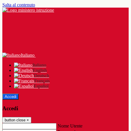
Salta al contenuto
Italiano
Italiano
English
Deutsch
Français
Español
Accedi
Accedi
button close
×
Nome Utente