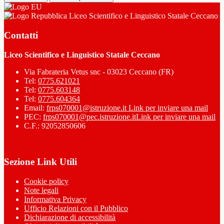
Liceo Scientifico e Linguistico Statale Ceccano
Contatti
Liceo Scientifico e Linguistico Statale Ceccano
Via Fabrateria Vetus snc - 03023 Ceccano (FR)
Tel:
0775.621021
Tel:
0775.603148
Tel:
0775.604364
Email:
frps070001@istruzione.it
Link per inviare una mail
PEC:
frps070001@pec.istruzione.it
Link per inviare una mail
C.F.: 92052850606
Sezione Link Utili
Cookie policy
Note legali
Informativa Privacy
Ufficio Relazioni con il Pubblico
Dichiarazione di accessibilità