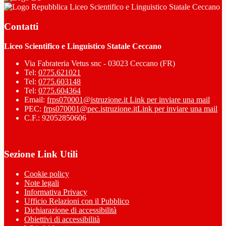
Liceo Scientifico e Linguistico Statale Ceccano
Contatti
Liceo Scientifico e Linguistico Statale Ceccano
Via Fabrateria Vetus snc - 03023 Ceccano (FR)
Tel:
0775.621021
Tel:
0775.603148
Tel:
0775.604364
Email:
frps070001@istruzione.it
Link per inviare una mail
PEC:
frps070001@pec.istruzione.it
Link per inviare una mail
C.F.: 92052850606
Sezione Link Utili
Cookie policy
Note legali
Informativa Privacy
Ufficio Relazioni con il Pubblico
Dichiarazione di accessibilità
Obiettivi di accessibilità