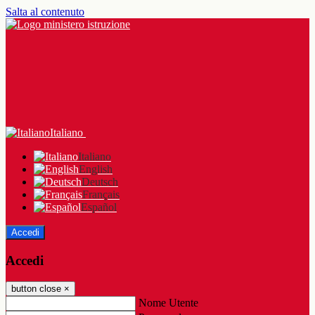
Salta al contenuto
Italiano
Italiano
English
Deutsch
Français
Español
Accedi
Accedi
button close
×
Nome Utente