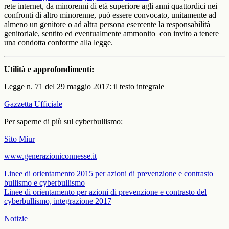
rete internet, da minorenni di età superiore agli anni quattordici nei
confronti di altro minorenne,
può essere convocato, unitamente ad
almeno un genitore o ad altra persona esercente la responsabilità
genitoriale, sentito ed eventualmente ammonito con invito a tenere
una condotta conforme alla legge.
Utilità e approfondimenti:
Legge n. 71 del 29 maggio 2017: il testo integrale
Gazzetta Ufficiale
Per saperne di più sul cyberbullismo:
Sito Miur
www.generazioniconnesse.it
Linee di orientamento 2015 per azioni di prevenzione e contrasto
bullismo e cyberbullismo
Linee di orientamento per azioni di prevenzione e contrasto del
cyberbullismo, integrazione 2017
Notizie