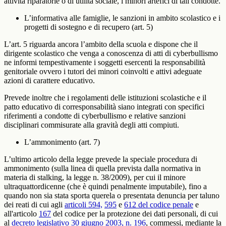
attività riparatorie o di utilità sociale, i minori artefici di tali condotte.
L’informativa alle famiglie, le sanzioni in ambito scolastico e i
progetti di sostegno e di recupero (art. 5)
L’art. 5 riguarda ancora l’ambito della scuola e dispone che il
dirigente scolastico che venga a conoscenza di atti di cyberbullismo
ne informi tempestivamente i soggetti esercenti la responsabilità
genitoriale ovvero i tutori dei minori coinvolti e attivi adeguate
azioni di carattere educativo.
Prevede inoltre che i regolamenti delle istituzioni scolastiche e il
patto educativo di corresponsabilità siano integrati con specifici
riferimenti a condotte di cyberbullismo e relative sanzioni
disciplinari commisurate alla gravità degli atti compiuti.
L’ammonimento (art. 7)
L’ultimo articolo della legge prevede la speciale procedura di
ammonimento (sulla linea di quella prevista dalla normativa in
materia di stalking, la legge n. 38/2009), per cui il minore
ultraquattordicenne (che è quindi penalmente imputabile), fino a
quando non sia stata sporta querela o presentata denuncia
per taluno
dei reati di cui agli
articoli 594,
595
e
612 del codice penale
e
all'articolo
167
del codice per la protezione dei dati personali, di cui
al
decreto legislativo 30 giugno 2003, n. 196
,
commessi, mediante la