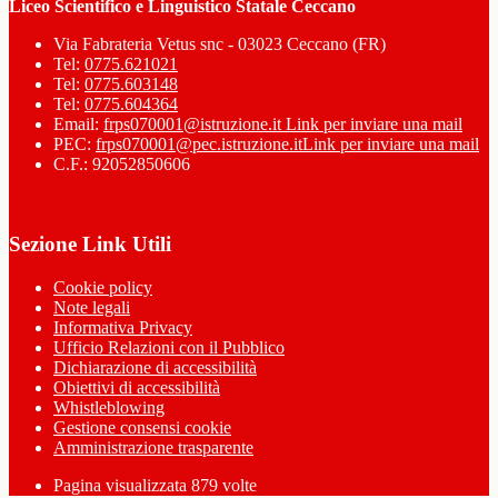
Liceo Scientifico e Linguistico Statale Ceccano
Via Fabrateria Vetus snc - 03023 Ceccano (FR)
Tel:
0775.621021
Tel:
0775.603148
Tel:
0775.604364
Email:
frps070001@istruzione.it
Link per inviare una mail
PEC:
frps070001@pec.istruzione.it
Link per inviare una mail
C.F.: 92052850606
Sezione Link Utili
Cookie policy
Note legali
Informativa Privacy
Ufficio Relazioni con il Pubblico
Dichiarazione di accessibilità
Obiettivi di accessibilità
Whistleblowing
Gestione consensi cookie
Amministrazione trasparente
Pagina visualizzata
879
volte