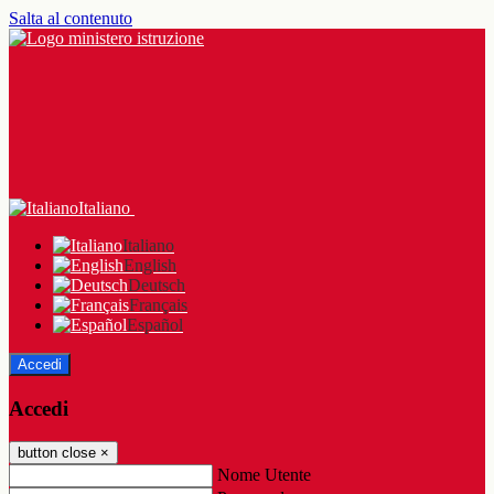
Salta al contenuto
Italiano
Italiano
English
Deutsch
Français
Español
Accedi
Accedi
button close
×
Nome Utente