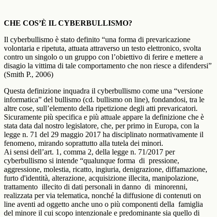
CHE COS’È IL CYBERBULLISMO?
Il cyberbullismo è stato definito
“
una forma di prevaricazione
volontaria e ripetuta, attuata attraverso un testo elettronico, svolta
contro un singolo o un gruppo con l’obiettivo di ferire e mettere a
disagio la vittima di tale comportamento che non riesce a difendersi
”
(Smith P., 2006)
Questa definizione inquadra
il cyberbullismo come una “versione
informatica” del bullismo (cd.
bullismo on line
), fondandosi, tra le
altre cose, sull’elemento della ripetizione degli atti prevaricatori.
Sicuramente più specifica e più attuale appare la definizione che è
stata data dal nostro legislatore, che, per primo in Europa, con la
legge n. 71 del 29 maggio 2017 ha disciplinato normativamente il
fenomeno, mirando soprattutto alla tutela dei minori.
Ai sensi dell’art. 1, comma 2, della legge n. 71/2017 per
cyberbullismo si intende “qualunque forma di pressione,
aggressione, molestia, ricatto, ingiuria, denigrazione, diffamazione,
furto d'identità, alterazione, acquisizione illecita, manipolazione,
trattamento illecito di dati personali in danno di minorenni,
realizzata per via telematica, nonché la diffusione di contenuti on
line aventi ad oggetto anche uno o più componenti della famiglia
del minore il cui scopo intenzionale e predominante sia quello di