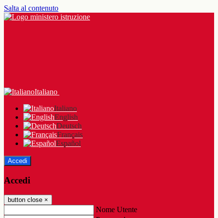
Salta al contenuto
Italiano
Italiano
English
Deutsch
Français
Español
Accedi
Accedi
button close
×
Nome Utente