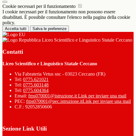
Cookie necessari per il funzionamento
I cookie necessari per il funzionamento non possono essere
disabilitati. È possibile consultare l'elenco nella pagina della cookie
policy.
Accetta tutti
Salva le preferenze
Liceo Scientifico e Linguistico Statale Ceccano
Contatti
Liceo Scientifico e Linguistico Statale Ceccano
Via Fabrateria Vetus snc - 03023 Ceccano (FR)
Tel:
0775.621021
Tel:
0775.603148
Tel:
0775.604364
Email:
frps070001@istruzione.it
Link per inviare una mail
PEC:
frps070001@pec.istruzione.it
Link per inviare una mail
C.F.: 92052850606
Sezione Link Utili