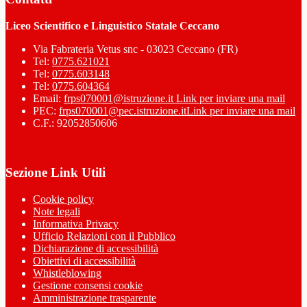
Liceo Scientifico e Linguistico Statale Ceccano
Via Fabrateria Vetus snc - 03023 Ceccano (FR)
Tel:
0775.621021
Tel:
0775.603148
Tel:
0775.604364
Email:
frps070001@istruzione.it
Link per inviare una mail
PEC:
frps070001@pec.istruzione.it
Link per inviare una mail
C.F.: 92052850606
Sezione Link Utili
Cookie policy
Note legali
Informativa Privacy
Ufficio Relazioni con il Pubblico
Dichiarazione di accessibilità
Obiettivi di accessibilità
Whistleblowing
Gestione consensi cookie
Amministrazione trasparente