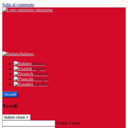
Salta al contenuto
Italiano
Italiano
English
Deutsch
Français
Español
Accedi
Accedi
button close
×
Nome Utente