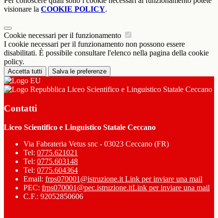
Per conoscere quali sono i cookie necessari al funzionamento potete
visionare la
COOKIE POLICY
.
Cookie necessari per il funzionamento
I cookie necessari per il funzionamento non possono essere
disabilitati. È possibile consultare l'elenco nella pagina della cookie
policy.
Accetta tutti
Salva le preferenze
Liceo Scientifico e Linguistico Statale Ceccano
Contatti
Liceo Scientifico e Linguistico Statale Ceccano
Via Fabrateria Vetus snc - 03023 Ceccano (FR)
Tel:
0775.621021
Tel:
0775.603148
Tel:
0775.604364
Email:
frps070001@istruzione.it
Link per inviare una mail
PEC:
frps070001@pec.istruzione.it
Link per inviare una mail
C.F.: 92052850606