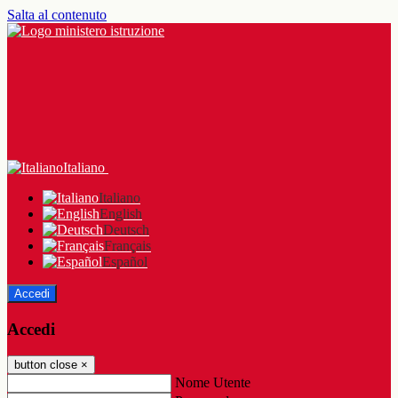
Salta al contenuto
Italiano
Italiano
English
Deutsch
Français
Español
Accedi
Accedi
button close
×
Nome Utente