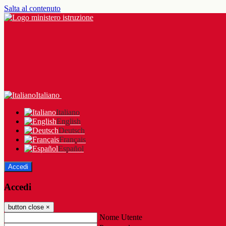
Salta al contenuto
Italiano
Italiano
English
Deutsch
Français
Español
Accedi
Accedi
button close
×
Nome Utente