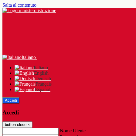
Salta al contenuto
Italiano
Italiano
English
Deutsch
Français
Español
Accedi
Accedi
button close
×
Nome Utente