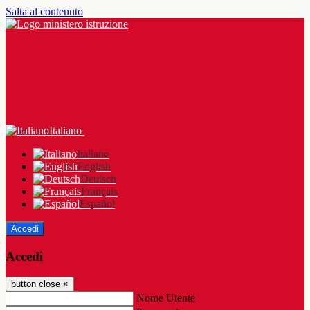
Salta al contenuto
Italiano
Italiano
English
Deutsch
Français
Español
Accedi
Accedi
button close
×
Nome Utente