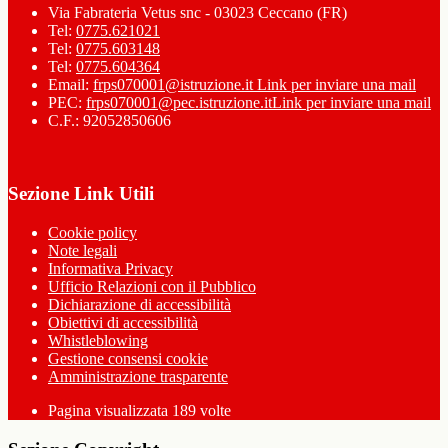
Via Fabrateria Vetus snc - 03023 Ceccano (FR)
Tel:
0775.621021
Tel:
0775.603148
Tel:
0775.604364
Email:
frps070001@istruzione.it
Link per inviare una mail
PEC:
frps070001@pec.istruzione.it
Link per inviare una mail
C.F.: 92052850606
Sezione Link Utili
Cookie policy
Note legali
Informativa Privacy
Ufficio Relazioni con il Pubblico
Dichiarazione di accessibilità
Obiettivi di accessibilità
Whistleblowing
Gestione consensi cookie
Amministrazione trasparente
Pagina visualizzata
189
volte