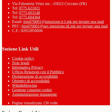
Via Fabrateria Vetus snc - 03023 Ceccano (FR)
Tel:
0775.621021
Tel:
0775.603148
Tel:
0775.604364
Email:
frps070001@istruzione.it
Link per inviare una mail
PEC:
frps070001@pec.istruzione.it
Link per inviare una mail
C.F.: 92052850606
Sezione Link Utili
Cookie policy
Note legali
Informativa Privacy
Ufficio Relazioni con il Pubblico
Dichiarazione di accessibilità
Obiettivi di accessibilità
Whistleblowing
Gestione consensi cookie
Amministrazione trasparente
Pagina visualizzata
156
volte