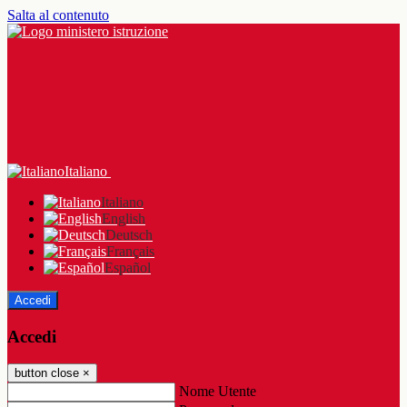
Salta al contenuto
Italiano
Italiano
English
Deutsch
Français
Español
Accedi
Accedi
button close
×
Nome Utente