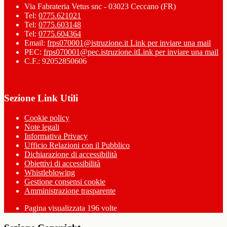
Via Fabrateria Vetus snc - 03023 Ceccano (FR)
Tel:
0775.621021
Tel:
0775.603148
Tel:
0775.604364
Email:
frps070001@istruzione.it
Link per inviare una mail
PEC:
frps070001@pec.istruzione.it
Link per inviare una mail
C.F.: 92052850606
Sezione Link Utili
Cookie policy
Note legali
Informativa Privacy
Ufficio Relazioni con il Pubblico
Dichiarazione di accessibilità
Obiettivi di accessibilità
Whistleblowing
Gestione consensi cookie
Amministrazione trasparente
Pagina visualizzata
196
volte