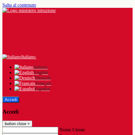
Salta al contenuto
Italiano
Italiano
English
Deutsch
Français
Español
Accedi
Accedi
button close
×
Nome Utente