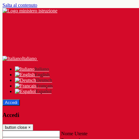
Salta al contenuto
Italiano
Italiano
English
Deutsch
Français
Español
Accedi
Accedi
button close
×
Nome Utente