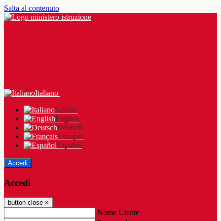
Salta al contenuto
Italiano
Italiano
English
Deutsch
Français
Español
Accedi
Accedi
button close
×
Nome Utente