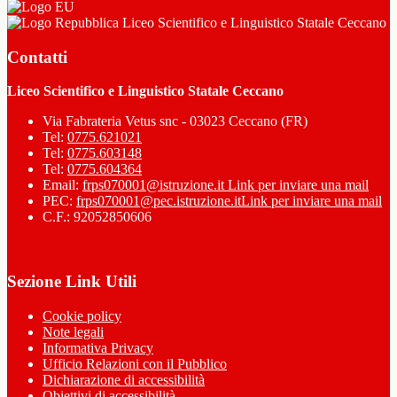
Liceo Scientifico e Linguistico Statale Ceccano
Contatti
Liceo Scientifico e Linguistico Statale Ceccano
Via Fabrateria Vetus snc - 03023 Ceccano (FR)
Tel:
0775.621021
Tel:
0775.603148
Tel:
0775.604364
Email:
frps070001@istruzione.it
Link per inviare una mail
PEC:
frps070001@pec.istruzione.it
Link per inviare una mail
C.F.: 92052850606
Sezione Link Utili
Cookie policy
Note legali
Informativa Privacy
Ufficio Relazioni con il Pubblico
Dichiarazione di accessibilità
Obiettivi di accessibilità