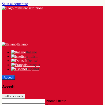
Salta al contenuto
Italiano
Italiano
English
Deutsch
Français
Español
Accedi
Accedi
button close
×
Nome Utente