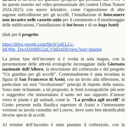
da questo inserito nel video promozionale del contest Urban Nature
2024-2025) con nuove iniziative, come l’apposizione di altre
sagome anticollisione per gli uccelli, l’installazione di
fotocamere
non invasive nelle cassette-nido
per il censimento e il monitoraggio
delle nidificazioni, l’installazione di
bat boxes
e di un
bugs hotel)
(link per il
progetto
:
https://drive.google.com/file/d/1uKLCc-
IdQf0q_DwrXhbM012uCVhtDgD0/view?usp=sharing
La prima fase dell’incontro si è svolta in aula magna, con la
presentazione delle attività ecologiche incoraggiate dalla
Giornata
nazionale dell’Albero
, la descrizione del corbezzolo e del progetto
“Un giardino per gli uccelli”. Contestualmente è stata ricordata la
figura di
San Francesco di Assisi
, con un invito alla riflessione, in
particolare sui suoi “rivoluzionari” principi di rispetto della natura.
Sono state richiamate, a tal proposito, le fonti iconografiche più note
e suggestive che immortalano il santo nel suo rapporto d’amore
verso le piante e gli animali, come la
“
La predica agli uccelli
” di
Giotto presente nella Basilica superiore di Assisi o l’interessante
versione su tavola custodita nel Louvre, dove sono ben identificabili
diverse specie di uccelli.
Al termine dell’incontro è stato piantato il corbezzolo, con la