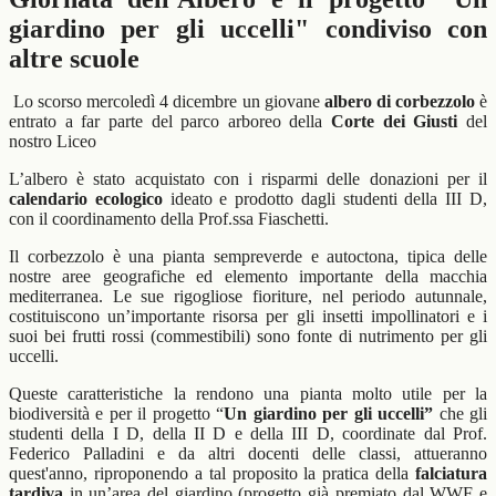
giardino per gli uccelli" condiviso con
altre scuole
Lo scorso mercoledì 4 dicembre un giovane
albero di corbezzolo
è
entrato a far parte del parco arboreo della
Corte dei Giusti
del
nostro Liceo
L’albero è stato acquistato con i risparmi delle donazioni per il
calendario ecologico
ideato e prodotto dagli studenti della III D,
con il coordinamento della Prof.ssa Fiaschetti.
Il corbezzolo è una pianta sempreverde e autoctona, tipica delle
nostre aree geografiche ed elemento importante della macchia
mediterranea. Le sue rigogliose fioriture, nel periodo autunnale,
costituiscono un’importante risorsa per gli insetti impollinatori e i
suoi bei frutti rossi (commestibili) sono fonte di nutrimento per gli
uccelli.
Queste caratteristiche la rendono una pianta molto utile per la
biodiversità e per il progetto “
Un giardino per gli uccelli”
che gli
studenti della I D, della II D e della III D, coordinate dal Prof.
Federico Palladini e da altri docenti delle classi, attueranno
quest'anno, riproponendo a tal proposito la pratica della
falciatura
tardiva
in un’area del giardino (progetto già premiato dal WWF e