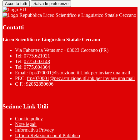
Accetta tutti
Salva le preferenze
Liceo Scientifico e Linguistico Statale Ceccano
Contatti
Liceo Scientifico e Linguistico Statale Ceccano
Via Fabrateria Vetus snc - 03023 Ceccano (FR)
Tel:
0775.621021
Tel:
0775.603148
Tel:
0775.604364
Email:
frps070001@istruzione.it
Link per inviare una mail
PEC:
frps070001@pec.istruzione.it
Link per inviare una mail
C.F.: 92052850606
Sezione Link Utili
Cookie policy
Note legali
Informativa Privacy
Ufficio Relazioni con il Pubblico