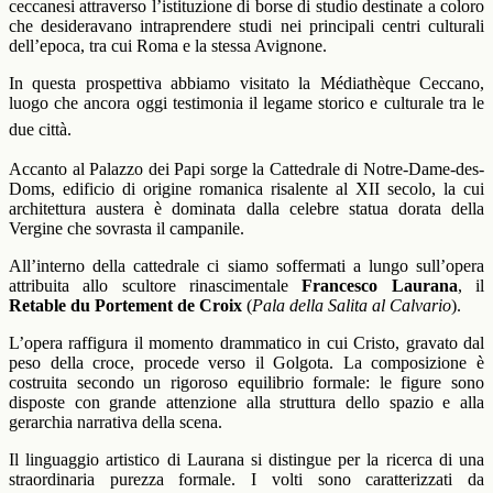
ceccanesi attraverso l’istituzione di borse di studio destinate a coloro
che desideravano intraprendere studi nei principali centri culturali
dell’epoca, tra cui Roma e la stessa Avignone.
In questa prospettiva abbiamo visitato la Médiathèque Ceccano,
luogo che ancora oggi testimonia il legame storico e culturale tra le
due città.
Accanto al Palazzo dei Papi sorge la Cattedrale di Notre-Dame-des-
Doms, edificio di origine romanica risalente al XII secolo, la cui
architettura austera è dominata dalla celebre statua dorata della
Vergine che sovrasta il campanile.
All’interno della cattedrale ci siamo soffermati a lungo sull’opera
attribuita allo scultore rinascimentale
Francesco Laurana
, il
Retable du Portement de Croix
(
Pala della Salita al Calvario
).
L’opera raffigura il momento drammatico in cui Cristo, gravato dal
peso della croce, procede verso il Golgota. La composizione è
costruita secondo un rigoroso equilibrio formale: le figure sono
disposte con grande attenzione alla struttura dello spazio e alla
gerarchia narrativa della scena.
Il linguaggio artistico di Laurana si distingue per la ricerca di una
straordinaria purezza formale. I volti sono caratterizzati da