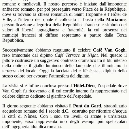
romane e medievali. Il nostro percorso è iniziato dall’imponente
anfiteatro romano, per poi proseguire verso Place de la République,
dove si trovano la chiesa romanica di Saint-Trophime e l’Hôtel de
Ville, all’interno del quale è collocato il busto della
Marianne
,
personificazione allegorica della Repubblica francese e simbolo dei
valori di libertà, uguaglianza e fraternità, la cui presenza nei
municipi francesi si diffuse soprattutto a partire dalla Terza
Repubblica.
Successivamente abbiamo raggiunto il celebre
Café Van Gogh
,
reso immortale dal dipinto
Café Terrace at Night
. Nel quadro il
pittore costruisce un suggestivo contrasto cromatico tra il blu intenso
della notte e il giallo luminoso delle lampade che illuminano la
terrazza del locale. Oggi la facciata del caffè è stata dipinta dello
stesso colore per evocare l’atmosfera del dipinto.
La visita si è infine conclusa presso l’
Hôtel-Dieu
, l’ospedale dove
Van Gogh fu ricoverato e il cui cortile interno fu rappresentato nel
celebre dipinto dedicato al giardino dell’ospedale.
Il giorno seguente abbiamo visitato il
Pont du Gard
, straordinario
acquedotto romano del I secolo d.C., costruito per rifornire d’acqua
la città di Nîmes. Con i suoi tre livelli di arcate e un’altezza
imponente, esso rappresenta uno degli esempi più spettacolari
dell’ingegneria idraulica romana.