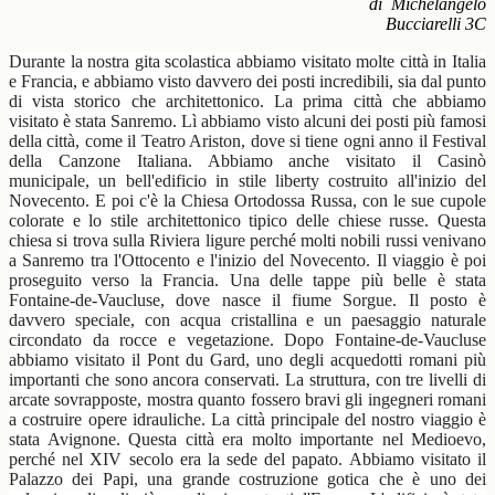
di
Michelangelo
Bucciarelli 3C
Durante la nostra gita scolastica abbiamo visitato molte città in Italia
e Francia, e abbiamo visto davvero dei posti incredibili, sia dal punto
di vista storico che architettonico. La prima città che abbiamo
visitato è stata Sanremo. Lì abbiamo visto alcuni dei posti più famosi
della città, come il Teatro Ariston, dove si tiene ogni anno il Festival
della Canzone Italiana. Abbiamo anche visitato il Casinò
municipale, un bell'edificio in stile liberty costruito all'inizio del
Novecento. E poi c'è la Chiesa Ortodossa Russa, con le sue cupole
colorate e lo stile architettonico tipico delle chiese russe. Questa
chiesa si trova sulla Riviera ligure perché molti nobili russi venivano
a Sanremo tra l'Ottocento e l'inizio del Novecento. Il viaggio è poi
proseguito verso la Francia. Una delle tappe più belle è stata
Fontaine-de-Vaucluse, dove nasce il fiume Sorgue. Il posto è
davvero speciale, con acqua cristallina e un paesaggio naturale
circondato da rocce e vegetazione. Dopo Fontaine-de-Vaucluse
abbiamo visitato il Pont du Gard, uno degli acquedotti romani più
importanti che sono ancora conservati. La struttura, con tre livelli di
arcate sovrapposte, mostra quanto fossero bravi gli ingegneri romani
a costruire opere idrauliche. La città principale del nostro viaggio è
stata Avignone. Questa città era molto importante nel Medioevo,
perché nel XIV secolo era la sede del papato. Abbiamo visitato il
Palazzo dei Papi, una grande costruzione gotica che è uno dei