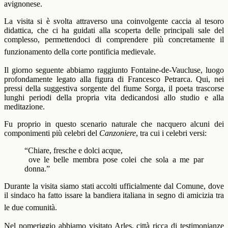
avignonese.
La visita si è svolta attraverso una coinvolgente caccia al tesoro
didattica, che ci ha guidati alla scoperta delle principali sale del
complesso, permettendoci di comprendere più concretamente il
funzionamento della corte pontificia medievale.
Il giorno seguente abbiamo raggiunto Fontaine-de-Vaucluse, luogo
profondamente legato alla figura di Francesco Petrarca. Qui, nei
pressi della suggestiva sorgente del fiume Sorga, il poeta trascorse
lunghi periodi della propria vita dedicandosi allo studio e alla
meditazione.
Fu proprio in questo scenario naturale che nacquero alcuni dei
componimenti più celebri del
Canzoniere
, tra cui i celebri versi:
“Chiare, fresche e dolci acque,
ove le belle membra pose colei che sola a me par
donna.”
Durante la visita siamo stati accolti ufficialmente dal Comune, dove
il sindaco ha fatto issare la bandiera italiana in segno di amicizia tra
le due comunità.
Nel pomeriggio abbiamo visitato Arles, città ricca di testimonianze