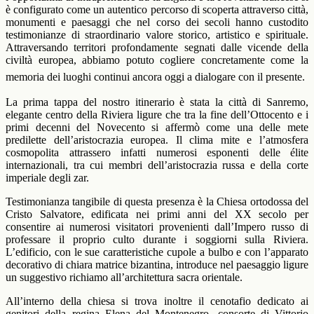
è configurato come un autentico percorso di scoperta attraverso città,
monumenti e paesaggi che nel corso dei secoli hanno custodito
testimonianze di straordinario valore storico, artistico e spirituale.
Attraversando territori profondamente segnati dalle vicende della
civiltà europea, abbiamo potuto cogliere concretamente come la
memoria dei luoghi continui ancora oggi a dialogare con il presente.
La prima tappa del nostro itinerario è stata la città di Sanremo,
elegante centro della Riviera ligure che tra la fine dell’Ottocento e i
primi decenni del Novecento si affermò come una delle mete
predilette dell’aristocrazia europea. Il clima mite e l’atmosfera
cosmopolita attrassero infatti numerosi esponenti delle élite
internazionali, tra cui membri dell’aristocrazia russa e della corte
imperiale degli zar.
Testimonianza tangibile di questa presenza è la Chiesa ortodossa del
Cristo Salvatore, edificata nei primi anni del XX secolo per
consentire ai numerosi visitatori provenienti dall’Impero russo di
professare il proprio culto durante i soggiorni sulla Riviera.
L’edificio, con le sue caratteristiche cupole a bulbo e con l’apparato
decorativo di chiara matrice bizantina, introduce nel paesaggio ligure
un suggestivo richiamo all’architettura sacra orientale.
All’interno della chiesa si trova inoltre il cenotafio dedicato ai
genitori della regina Elena del Montenegro, consorte di Vittorio