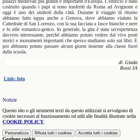
palazzi medievali più grandi e importanti d'Europa. L'edificio è stato
costruito quando i papi si sono trasferiti da Roma ad Avignone e
oggi è uno dei simboli della città. Durante il viaggio di ritorno
abbiamo fatto tappa anche a Genova, dove abbiamo visitato la
Cattedrale di San Lorenzo, con la sua facciata a fasce bianche e nere
e lo stile romanico-gotico. In generale, la gita è stata un'esperienza
davvero interessante, perché abbiamo potuto vedere dal vivo posti
storici e monumenti importanti che spesso studiamo solo sui libri. E
poi abbiamo potuto passare alcuni giorni insieme alla classe fuori
dalla scuola.
di
Giada
Rossi
3A
Link: foto
Notizie
Questo sito o gli strumenti terzi da questo utilizzati si avvalgono di
cookie necessari al funzionamento ed utili alle finalità illustrate nella
COOKIE POLICY
.
Personalizza
Rifiuta tutti
i cookies
Accetta tutti
i cookies
Gestione cookie