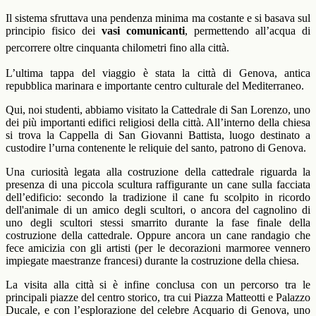
Il sistema sfruttava una pendenza minima ma costante e si basava sul
principio fisico dei
vasi comunicanti
, permettendo all’acqua di
percorrere oltre cinquanta chilometri fino alla città.
L’ultima tappa del viaggio è stata la città di Genova, antica
repubblica marinara e importante centro culturale del Mediterraneo.
Qui, noi studenti, abbiamo visitato la Cattedrale di San Lorenzo, uno
dei più importanti edifici religiosi della città. All’interno della chiesa
si trova la Cappella di San Giovanni Battista, luogo destinato a
custodire l’urna contenente le reliquie del santo, patrono di Genova.
Una curiosità legata alla costruzione della cattedrale riguarda la
presenza di una piccola scultura raffigurante un cane sulla facciata
dell’edificio: secondo la tradizione il cane fu scolpito in ricordo
dell'animale di un amico degli scultori, o ancora del cagnolino di
uno degli scultori stessi smarrito durante la fase finale della
costruzione della cattedrale. Oppure ancora un cane randagio che
fece amicizia con gli artisti (per le decorazioni marmoree vennero
impiegate maestranze francesi) durante la costruzione della chiesa.
La visita alla città si è infine conclusa con un percorso tra le
principali piazze del centro storico, tra cui Piazza Matteotti e Palazzo
Ducale, e con l’esplorazione del celebre Acquario di Genova, uno