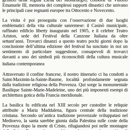
Emanuele III, memoria dei complessi rapporti dinastici che univano
le principali case regnanti europee tra Ottocento e Novecento.
La visita è poi proseguita con l’osservazione di due luoghi
emblematici della vita culturale sanremese: il Casinò municipale,
raffinato edificio liberty inaugurato nel 1905, e il celebre Teatro
Ariston, sede del Festival della Canzone Italiana da oltre
settant’anni. Trovarci dinanzi a questo teatro pochi giorni dopo la
conclusione dell’ultima edizione del festival ha suscitato in noi un
sentimento di particolare suggestione, consapevoli di trovarci
davanti a uno dei simboli più riconoscibili della cultura musicale
italiana contemporanea
Attraversato il confine francese, il nostro itinerario ci ha condotti a
Saint-Maximin-la-Sainte-Baume, località profondamente segnata
dalla tradizione religiosa della Provenza. Qui sorge la monumentale
Basilique Sainte-Marie-Madeleine, uno dei più imponenti esempi di
architettura gotica della Francia meridionale.
La basilica fu edificata nel XIII secolo per custodire le reliquie
attribuite a Maria Maddalena, figura centrale della tradizione
cristiana. Secondo un’antica tradizione provenzale sviluppatasi nel
Medioevo, la santa sarebbe giunta dalla Palestina sulle coste della
Provenza dopo la morte di Cristo, rifugiandosi poi nelle montagne