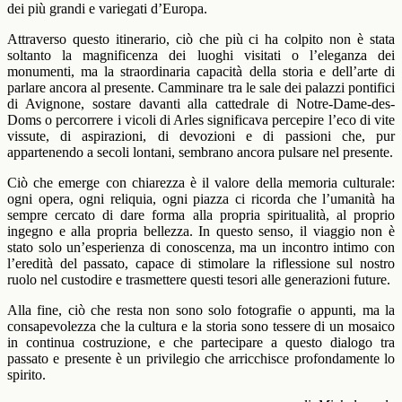
dei più grandi e variegati d’Europa.
Attraverso questo itinerario, ciò che più ci ha colpito non è stata
soltanto la magnificenza dei luoghi visitati o l’eleganza dei
monumenti, ma la straordinaria capacità della storia e dell’arte di
parlare ancora al presente. Camminare tra le sale dei palazzi pontifici
di Avignone, sostare davanti alla cattedrale di Notre-Dame-des-
Doms o percorrere i vicoli di Arles significava percepire l’eco di vite
vissute, di aspirazioni, di devozioni e di passioni che, pur
appartenendo a secoli lontani, sembrano ancora pulsare nel presente.
Ciò che emerge con chiarezza è il valore della memoria culturale:
ogni opera, ogni reliquia, ogni piazza ci ricorda che l’umanità ha
sempre cercato di dare forma alla propria spiritualità, al proprio
ingegno e alla propria bellezza. In questo senso, il viaggio non è
stato solo un’esperienza di conoscenza, ma un incontro intimo con
l’eredità del passato, capace di stimolare la riflessione sul nostro
ruolo nel custodire e trasmettere questi tesori alle generazioni future.
Alla fine, ciò che resta non sono solo fotografie o appunti, ma la
consapevolezza che la cultura e la storia sono tessere di un mosaico
in continua costruzione, e che partecipare a questo dialogo tra
passato e presente è un privilegio che arricchisce profondamente lo
spirito.