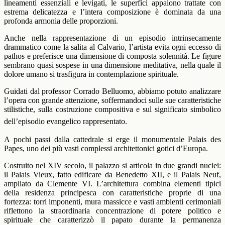
lineamenti essenziali e levigati, le superfici appaiono trattate con
estrema delicatezza e l’intera composizione è dominata da una
profonda armonia delle proporzioni.
Anche nella rappresentazione di un episodio intrinsecamente
drammatico come la salita al Calvario, l’artista evita ogni eccesso di
pathos e preferisce una dimensione di composta solennità. Le figure
sembrano quasi sospese in una dimensione meditativa, nella quale il
dolore umano si trasfigura in contemplazione spirituale.
Guidati dal professor Corrado Belluomo, abbiamo potuto analizzare
l’opera con grande attenzione, soffermandoci sulle sue caratteristiche
stilistiche, sulla costruzione compositiva e sul significato simbolico
dell’episodio evangelico rappresentato.
A pochi passi dalla cattedrale si erge il monumentale Palais des
Papes, uno dei più vasti complessi architettonici gotici d’Europa.
Costruito nel XIV secolo, il palazzo si articola in due grandi nuclei:
il Palais Vieux, fatto edificare da Benedetto XII, e il Palais Neuf,
ampliato da Clemente VI. L’architettura combina elementi tipici
della residenza principesca con caratteristiche proprie di una
fortezza: torri imponenti, mura massicce e vasti ambienti cerimoniali
riflettono la straordinaria concentrazione di potere politico e
spirituale che caratterizzò il papato durante la permanenza