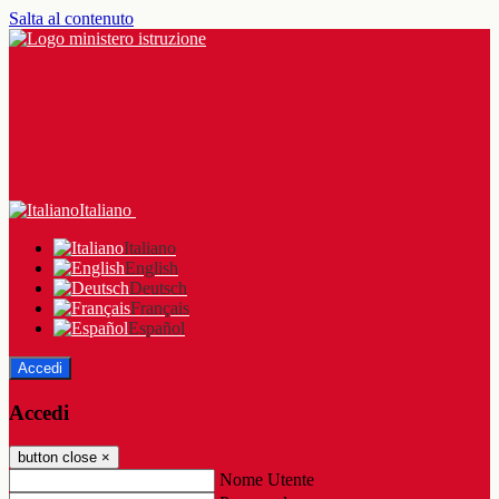
Salta al contenuto
Italiano
Italiano
English
Deutsch
Français
Español
Accedi
Accedi
button close
×
Nome Utente