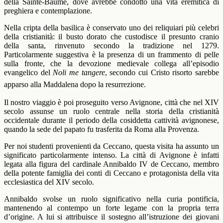
della Sainte-Baume, dove avrebbe condotto una vita eremitica di
preghiera e contemplazione.
Nella cripta della basilica è conservato uno dei reliquiari più celebri
della cristianità: il busto dorato che custodisce il presunto cranio
della santa, rinvenuto secondo la tradizione nel 1279.
Particolarmente suggestiva è la presenza di un frammento di pelle
sulla fronte, che la devozione medievale collega all’episodio
evangelico del
Noli me tangere
, secondo cui Cristo risorto sarebbe
apparso alla Maddalena dopo la resurrezione.
Il nostro viaggio è poi proseguito verso Avignone, città che nel XIV
secolo assunse un ruolo centrale nella storia della cristianità
occidentale durante il periodo della cosiddetta cattività avignonese,
quando la sede del papato fu trasferita da Roma alla Provenza.
Per noi studenti provenienti da Ceccano, questa visita ha assunto un
significato particolarmente intenso. La città di Avignone è infatti
legata alla figura del cardinale Annibaldo IV de Ceccano, membro
della potente famiglia dei conti di Ceccano e protagonista della vita
ecclesiastica del XIV secolo.
Annibaldo svolse un ruolo significativo nella curia pontificia,
mantenendo al contempo un forte legame con la propria terra
d’origine. A lui si attribuisce il sostegno all’istruzione dei giovani