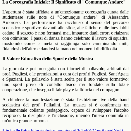
La Coreografia Iniziale: Il Significato di "Comunque Andare"
L'apertura è stata affidata a un'emozionante coreografia curata dalle
studentesse sulle note di "Comunque andare" di Alessandra
Amoroso. La performance ha racchiuso il senso del percorso
scolastico e sportivo: davanti alle sfide, alle fatiche e alle inevitabili
cadute, il segreto è non fermarsi mai, imparare dagli errori e rialzarsi
con ottimismo. I passi di danza hanno celebrato il lavoro di squadra,
mostrando come la meta si raggiunga solo camminando uniti,
fidandosi dell'altro e dandosi la mano nei momenti di difficoltà.
Il Valore Educativo dello Sport e della Musica
La giornata è poi proseguita con i tornei di pallavolo, arbitrati dal
prof. Pugliesi, e le premiazioni a cura dei prof.ri Pugliesi, Sant'Agata
e Spaziani. La pallavolo è stata scelta per il suo valore formativo:
uno sport privo di contatto fisico ma fondato sulla totale
cooperazione, che insegna il fair play e la fiducia nel compagno.
A chiudere la manifestazione è stata l'esibizione live della band
scolastica del prof. Palladini. La musica si è confermata un
fondamentale collante pedagogico, capace di sviluppare l'ascolto
reciproco, la disciplina e l'inclusione, unendo l'intera comunità in
un'unica grande armonia.
Link alle foto
:
https://photos.app.goo.gl/Jc5yhWCawRzeqdNw9