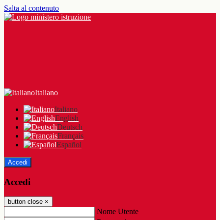
Salta al contenuto
Italiano
Italiano
English
Deutsch
Français
Español
Accedi
Accedi
button close
×
Nome Utente