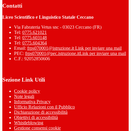
Contatti
Liceo Scientifico e Linguistico Statale Ceccano
Via Fabrateria Vetus snc - 03023 Ceccano (FR)
Tel:
0775.621021
Tel:
0775.603148
Tel:
0775.604364
Email:
frps070001@istruzione.it
Link per inviare una mail
PEC:
frps070001@pec.istruzione.it
Link per inviare una mail
C.F.: 92052850606
Sezione Link Utili
Cookie policy
Note legali
Informativa Privacy
Ufficio Relazioni con il Pubblico
Dichiarazione di accessibilità
Obiettivi di accessibilità
Whistleblowing
Gestione consensi cookie