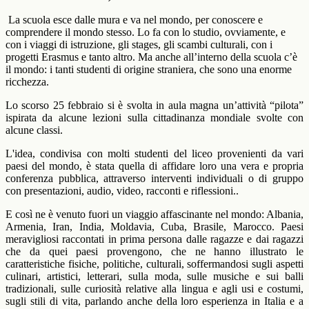
La scuola esce dalle mura e va nel mondo, per conoscere e
comprendere il mondo stesso. Lo fa con lo studio, ovviamente, e
con i viaggi di istruzione, gli stages, gli scambi culturali, con i
progetti Erasmus e tanto altro. Ma anche all’interno della scuola c’è
il mondo: i tanti studenti di origine straniera, che sono una enorme
ricchezza.
Lo scorso 25 febbraio si è svolta in aula magna un’attività “pilota”
ispirata da alcune lezioni sulla cittadinanza mondiale svolte con
alcune classi.
L'idea, condivisa con molti studenti del liceo provenienti da vari
paesi del mondo, è stata quella di affidare loro una vera e propria
conferenza pubblica, attraverso interventi individuali o di gruppo
con presentazioni, audio, video, racconti e riflessioni..
E così ne è venuto fuori un viaggio affascinante nel mondo: Albania,
Armenia, Iran, India, Moldavia, Cuba, Brasile, Marocco. Paesi
meravigliosi raccontati in prima persona dalle ragazze e dai ragazzi
che da quei paesi provengono, che ne hanno illustrato le
caratteristiche fisiche, politiche, culturali, soffermandosi sugli aspetti
culinari, artistici, letterari, sulla moda, sulle musiche e sui balli
tradizionali, sulle curiosità relative alla lingua e agli usi e costumi,
sugli stili di vita, parlando anche della loro esperienza in Italia e a