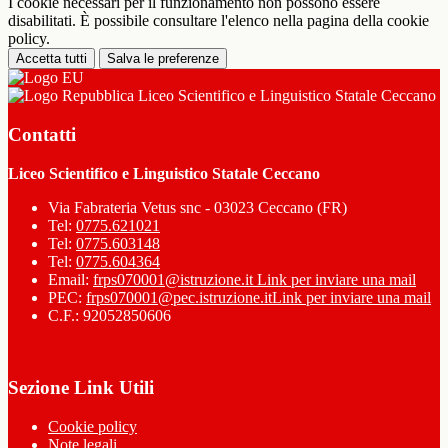
I cookie necessari per il funzionamento non possono essere
disabilitati. È possibile consultare l'elenco nella pagina della cookie
policy.
Accetta tutti
Salva le preferenze
Liceo Scientifico e Linguistico Statale Ceccano
Contatti
Liceo Scientifico e Linguistico Statale Ceccano
Via Fabrateria Vetus snc - 03023 Ceccano (FR)
Tel:
0775.621021
Tel:
0775.603148
Tel:
0775.604364
Email:
frps070001@istruzione.it
Link per inviare una mail
PEC:
frps070001@pec.istruzione.it
Link per inviare una mail
C.F.: 92052850606
Sezione Link Utili
Cookie policy
Note legali