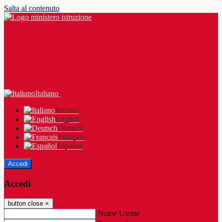
Salta al contenuto
Italiano
Italiano
English
Deutsch
Français
Español
Accedi
Accedi
button close
×
Nome Utente