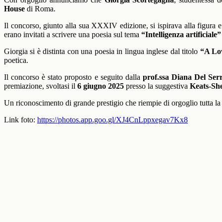
House
di Roma.
Il concorso, giunto alla sua XXXIV edizione, si ispirava alla figura e
erano invitati a scrivere una poesia sul tema
“Intelligenza artificiale”
Giorgia si è distinta con una poesia in lingua inglese dal titolo
“A Lov
poetica.
Il concorso è stato proposto e seguito dalla
prof.ssa Diana Del Ser
premiazione, svoltasi il
6 giugno 2025
presso la suggestiva
Keats-She
Un riconoscimento di grande prestigio che riempie di orgoglio tutta la 
Link foto:
https://photos.app.goo.gl/XJ4CnLppxegav7Kx8