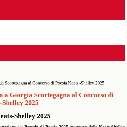
ia Scortegagna al Concorso di Poesia Keats -Shelley 2025
 a Giorgia Scortegagna al Concorso di
-Shelley 2025
Keats-Shelley 2025
uperiore
del
Premio di Poesia 2025
promosso dalla
Keats-Shelley