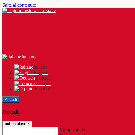
Salta al contenuto
Italiano
Italiano
English
Deutsch
Français
Español
Accedi
Accedi
button close
×
Nome Utente