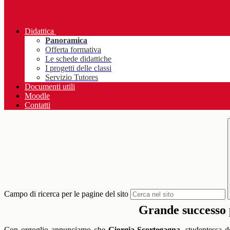
Didattica
Panoramica
Offerta formativa
Le schede didattiche
I progetti delle classi
Servizio Tutores
Documenti utili
Moodle
Contatti
Campo di ricerca per le pagine del sito
Grande successo p
Con orgoglio annunciamo che
Giorgia Scortegagna
, studentessa d