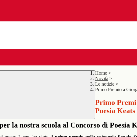
Home
>
Novità
>
Le notizie
>
Primo Premio a Giorg
Primo Premio
Poesia Keats 
er la nostra scuola al Concorso di Poesia 
el nostro Liceo, ha vinto il
primo premio nella categoria Scuola S