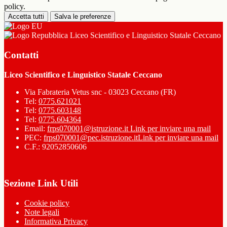
policy.
Accetta tutti
Salva le preferenze
Liceo Scientifico e Linguistico Statale Ceccano
Contatti
Liceo Scientifico e Linguistico Statale Ceccano
Via Fabrateria Vetus snc - 03023 Ceccano (FR)
Tel:
0775.621021
Tel:
0775.603148
Tel:
0775.604364
Email:
frps070001@istruzione.it
Link per inviare una mail
PEC:
frps070001@pec.istruzione.it
Link per inviare una mail
C.F.: 92052850606
Sezione Link Utili
Cookie policy
Note legali
Informativa Privacy