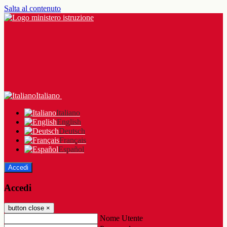
Salta al contenuto
Italiano
Italiano
English
Deutsch
Français
Español
Accedi
Accedi
button close
×
Nome Utente