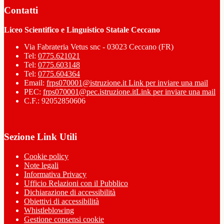
Contatti
Liceo Scientifico e Linguistico Statale Ceccano
Via Fabrateria Vetus snc - 03023 Ceccano (FR)
Tel:
0775.621021
Tel:
0775.603148
Tel:
0775.604364
Email:
frps070001@istruzione.it
Link per inviare una mail
PEC:
frps070001@pec.istruzione.it
Link per inviare una mail
C.F.: 92052850606
Sezione Link Utili
Cookie policy
Note legali
Informativa Privacy
Ufficio Relazioni con il Pubblico
Dichiarazione di accessibilità
Obiettivi di accessibilità
Whistleblowing
Gestione consensi cookie