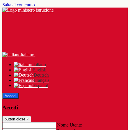
Salta al contenuto
Italiano
Italiano
English
Deutsch
Français
Español
Accedi
Accedi
button close
×
Nome Utente