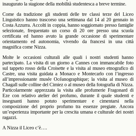
inaugurato la stagione della mobilità studentesca a breve termine.
Come da tradizione gli studenti delle tre classi terze del Liceo
Linguistico hanno trascorso una settimana dal 14 al 20 gennaio in
Costa Azzurra. Accolti in coppia, hanno soggiornato presso famiglie
selezionate, frequentato un corso di 20 ore presso una scuola
certificata ed hanno avuto la grande occasione di sperimentare
orientamento ed autonomia, vivendo da francesi in una città
magnifica come Nizza.
Molte le occasioni culturali alle quali i nostri studenti hanno
partecipato. La visita di un giorno a Cannes con immancabile foto
sul tappeto rosso della Croisette e la visita al museo etnografico di
Castre, una visita guidata a Monaco e Montecarlo con l’ingresso
all’impressionante musée Océanographique; la visita al museo di
Chagall sulle colline del Cimiez o al museo della fotografia di Nizza.
Particolarmente apprezzata la visita alle profumerie Fragonard di
Eze con relativo atelier del profumo, durante il quale studenti e
insegnanti hanno potuto sperimentare e cimentarsi nella
composizione del proprio profumo tra essenze pregiate. Ancora
un’esperienza importante per la crescita umana e culturale dei nostri
ragazzi.
A Nizza il Liceo c’è….