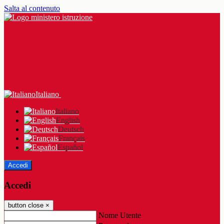
Salta al contenuto
Italiano
Italiano
English
Deutsch
Français
Español
Accedi
Accedi
button close
×
Nome Utente