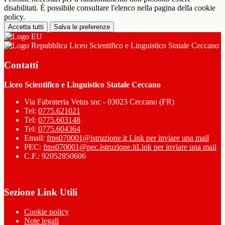
disabilitati. È possibile consultare l'elenco nella pagina della cookie
policy.
Accetta tutti
Salva le preferenze
Liceo Scientifico e Linguistico Statale Ceccano
Contatti
Liceo Scientifico e Linguistico Statale Ceccano
Via Fabrateria Vetus snc - 03023 Ceccano (FR)
Tel:
0775.621021
Tel:
0775.603148
Tel:
0775.604364
Email:
frps070001@istruzione.it
Link per inviare una mail
PEC:
frps070001@pec.istruzione.it
Link per inviare una mail
C.F.: 92052850606
Sezione Link Utili
Cookie policy
Note legali