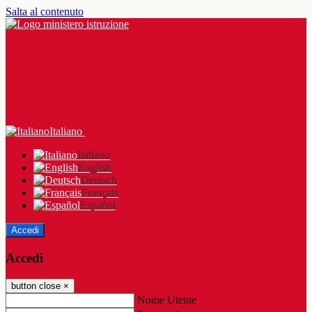
Salta al contenuto
Italiano
Italiano
English
Deutsch
Français
Español
Accedi
Accedi
button close
×
Nome Utente