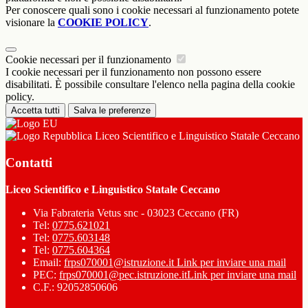
Per conoscere quali sono i cookie necessari al funzionamento potete
visionare la
COOKIE POLICY
.
Cookie necessari per il funzionamento
I cookie necessari per il funzionamento non possono essere
disabilitati. È possibile consultare l'elenco nella pagina della cookie
policy.
Accetta tutti
Salva le preferenze
Liceo Scientifico e Linguistico Statale Ceccano
Contatti
Liceo Scientifico e Linguistico Statale Ceccano
Via Fabrateria Vetus snc - 03023 Ceccano (FR)
Tel:
0775.621021
Tel:
0775.603148
Tel:
0775.604364
Email:
frps070001@istruzione.it
Link per inviare una mail
PEC:
frps070001@pec.istruzione.it
Link per inviare una mail
C.F.: 92052850606