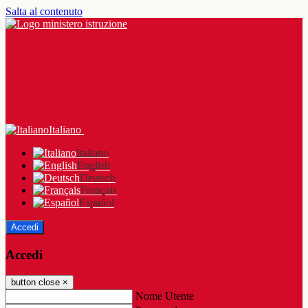
Salta al contenuto
Italiano
Italiano
English
Deutsch
Français
Español
Accedi
Accedi
button close
×
Nome Utente