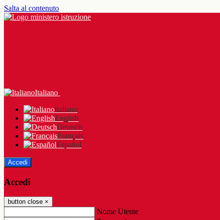
Salta al contenuto
Italiano
Italiano
English
Deutsch
Français
Español
Accedi
Accedi
button close
×
Nome Utente