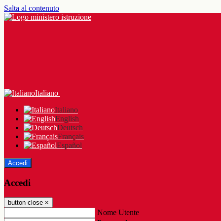
Salta al contenuto
Italiano
Italiano
English
Deutsch
Français
Español
Accedi
Accedi
button close
×
Nome Utente