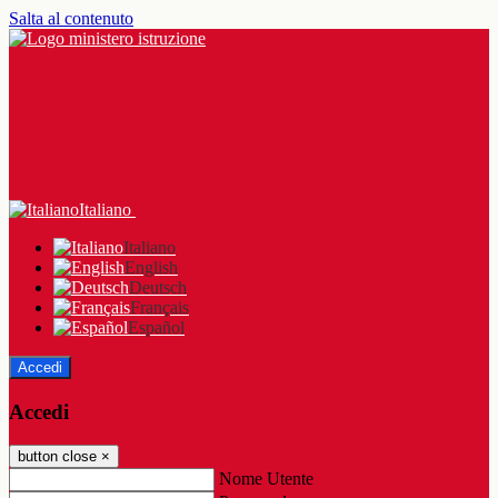
Salta al contenuto
Italiano
Italiano
English
Deutsch
Français
Español
Accedi
Accedi
button close
×
Nome Utente