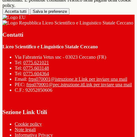
policy.
Accetta tutti
Salva le preferenze
Liceo Scientifico e Linguistico Statale Ceccano
Contatti
Liceo Scientifico e Linguistico Statale Ceccano
Via Fabrateria Vetus snc - 03023 Ceccano (FR)
Tel:
0775.621021
Tel:
0775.603148
Tel:
0775.604364
Email:
frps070001@istruzione.it
Link per inviare una mail
PEC:
frps070001@pec.istruzione.it
Link per inviare una mail
C.F.: 92052850606
Sezione Link Utili
Cookie policy
Note legali
Informativa Privacy