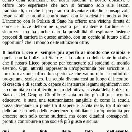
offrire loro esperienze che non si fermano solo alle lezioni
tradizionali, ma che li preparano a diventare cittadini consapevoli,
responsabili e pronti a confrontarsi con la società in modo attivo.
L'incontro con la Polizia di Stato ha offerto una visione diretta di
come le forze dell'ordine operano per mantenere l'ordine e la
sicurezza, ma ha anche dato la possibilità di esplorare insieme
percorsi di carriera in questo ambito, con un occhio al futuro e alle
opportunità che il mondo delle istituzioni offre.
Il nostro Liceo è
sempre più aperto al mondo che cambia e
quella con la Polizia di Stato è stata solo una delle tante iniziative
che il nostro Liceo propone per connettere gli studenti al mondo
esterno. Ogni attività rappresenta un'opportunità per arricchire la
loro formazione, offrendo esperienze che vanno oltre i confini del
programma scolastico. La scuola diventa così un luogo di incontro,
di crescita e di scambio, capace di instaurare legami significativi con
la comunità e con il territorio. In definitiva, la visita della Polizia di
Stato e del Gruppo Cinofilo è stata molto più di un incontro
educativo: è stata una testimonianza tangibile di come la scuola
possa diventare un ponte tra il sapere e la vita reale, tra il mondo
delle aule e quello delle esperienze quotidiane. Un’opportunità per
crescere non solo come studenti, ma come cittadini consapevoli,
pronti a contribuire a una società più giusta e sicura.
qui il link delle foto dell’evento
: