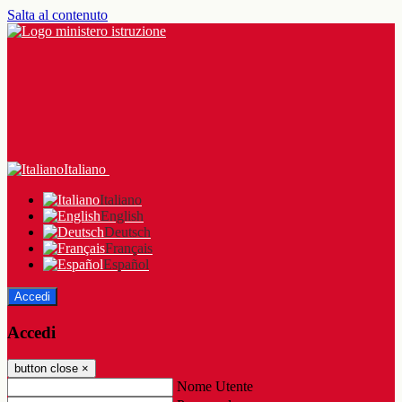
Salta al contenuto
Italiano
Italiano
English
Deutsch
Français
Español
Accedi
Accedi
button close
×
Nome Utente