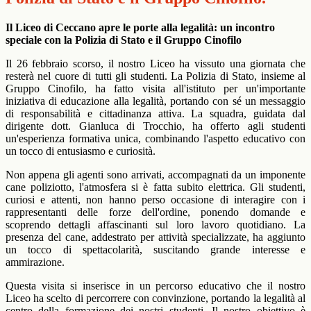
Il Liceo di Ceccano apre le porte alla legalità: un incontro
speciale con la Polizia di Stato e il Gruppo Cinofilo
Il 26 febbraio scorso, il nostro Liceo ha vissuto una giornata che
resterà nel cuore di tutti gli studenti. La Polizia di Stato, insieme al
Gruppo Cinofilo, ha fatto visita all'istituto per un'importante
iniziativa di educazione alla legalità, portando con sé un messaggio
di responsabilità e cittadinanza attiva. La squadra, guidata dal
dirigente dott. Gianluca di Trocchio, ha offerto agli studenti
un'esperienza formativa unica, combinando l'aspetto educativo con
un tocco di entusiasmo e curiosità.
Non appena gli agenti sono arrivati, accompagnati da un imponente
cane poliziotto, l'atmosfera si è fatta subito elettrica. Gli studenti,
curiosi e attenti, non hanno perso occasione di interagire con i
rappresentanti delle forze dell'ordine, ponendo domande e
scoprendo dettagli affascinanti sul loro lavoro quotidiano. La
presenza del cane, addestrato per attività specializzate, ha aggiunto
un tocco di spettacolarità, suscitando grande interesse e
ammirazione.
Questa visita si inserisce in un percorso educativo che il nostro
Liceo ha scelto di percorrere con convinzione, portando la legalità al
centro della formazione dei nostri studenti. Il nostro obiettivo è