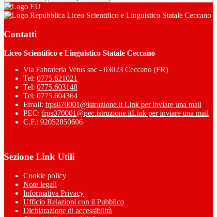
Liceo Scientifico e Linguistico Statale Ceccano
Contatti
Liceo Scientifico e Linguistico Statale Ceccano
Via Fabrateria Vetus snc - 03023 Ceccano (FR)
Tel:
0775.621021
Tel:
0775.603148
Tel:
0775.604364
Email:
frps070001@istruzione.it
Link per inviare una mail
PEC:
frps070001@pec.istruzione.it
Link per inviare una mail
C.F.: 92052850606
Sezione Link Utili
Cookie policy
Note legali
Informativa Privacy
Ufficio Relazioni con il Pubblico
Dichiarazione di accessibilità