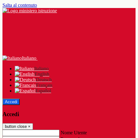
Salta al contenuto
Italiano
Italiano
English
Deutsch
Français
Español
Accedi
Accedi
button close
×
Nome Utente