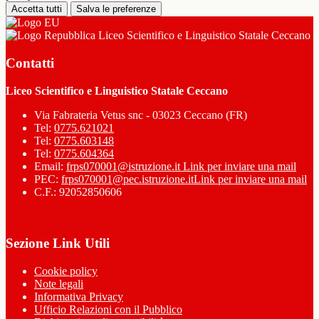
Accetta tutti
Salva le preferenze
Liceo Scientifico e Linguistico Statale Ceccano
Contatti
Liceo Scientifico e Linguistico Statale Ceccano
Via Fabrateria Vetus snc - 03023 Ceccano (FR)
Tel:
0775.621021
Tel:
0775.603148
Tel:
0775.604364
Email:
frps070001@istruzione.it
Link per inviare una mail
PEC:
frps070001@pec.istruzione.it
Link per inviare una mail
C.F.: 92052850606
Sezione Link Utili
Cookie policy
Note legali
Informativa Privacy
Ufficio Relazioni con il Pubblico