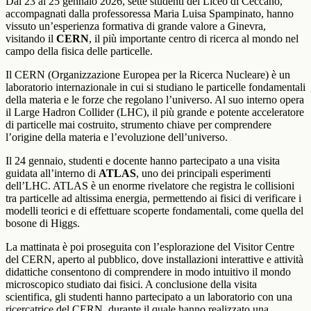
Dal 23 al 25 gennaio 2026, sette studenti del Liceo di Ceccano,
accompagnati dalla professoressa Maria Luisa Spampinato, hanno
vissuto un’esperienza formativa di grande valore a Ginevra,
visitando il
CERN
, il più importante centro di ricerca al mondo nel
campo della fisica delle particelle.
Il CERN (Organizzazione Europea per la Ricerca Nucleare) è un
laboratorio internazionale in cui si studiano le particelle fondamentali
della materia e le forze che regolano l’universo. Al suo interno opera
il Large Hadron Collider (LHC), il più grande e potente acceleratore
di particelle mai costruito, strumento chiave per comprendere
l’origine della materia e l’evoluzione dell’universo.
Il 24 gennaio, studenti e docente hanno partecipato a una visita
guidata all’interno di
ATLAS
, uno dei principali esperimenti
dell’LHC. ATLAS è un enorme rivelatore che registra le collisioni
tra particelle ad altissima energia, permettendo ai fisici di verificare i
modelli teorici e di effettuare scoperte fondamentali, come quella del
bosone di Higgs.
La mattinata è poi proseguita con l’esplorazione del Visitor Centre
del CERN, aperto al pubblico, dove installazioni interattive e attività
didattiche consentono di comprendere in modo intuitivo il mondo
microscopico studiato dai fisici. A conclusione della visita
scientifica, gli studenti hanno partecipato a un laboratorio con una
ricercatrice del CERN, durante il quale hanno realizzato una