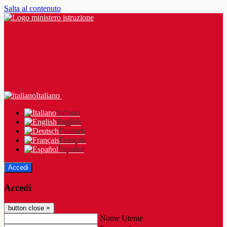
Salta al contenuto
Italiano
Italiano
English
Deutsch
Français
Español
Accedi
Accedi
button close
×
Nome Utente