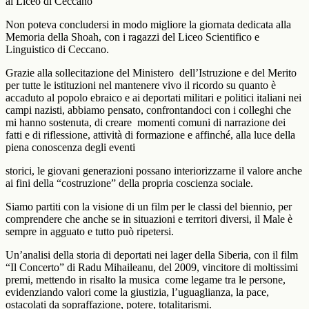
al Liceo di Ceccano
Non poteva concludersi in modo migliore la giornata dedicata alla
Memoria della Shoah, con i ragazzi del Liceo Scientifico e
Linguistico di Ceccano.
Grazie alla sollecitazione del Ministero
dell’Istruzione e del Merito
per tutte le istituzioni nel mantenere vivo il ricordo su quanto è
accaduto al popolo ebraico e ai deportati militari e politici italiani nei
campi nazisti, abbiamo pensato, confrontandoci con i colleghi che
mi hanno sostenuta, di creare
momenti comuni di narrazione dei
fatti e di riflessione, attività di formazione e affinché, alla luce della
piena conoscenza degli eventi
storici, le giovani generazioni possano interiorizzarne il valore anche
ai fini della “costruzione” della propria coscienza sociale.
Siamo partiti con la visione di un film per le classi del biennio, per
comprendere che anche se in situazioni e territori diversi, il Male è
sempre in agguato e tutto può ripetersi.
Un’analisi della storia di deportati nei lager della Siberia, con il film
“Il Concerto” di Radu Mihaileanu, del 2009, vincitore di moltissimi
premi, mettendo in risalto la musica
come legame tra le persone,
evidenziando valori come la giustizia, l’uguaglianza, la pace,
ostacolati da sopraffazione, potere, totalitarismi.