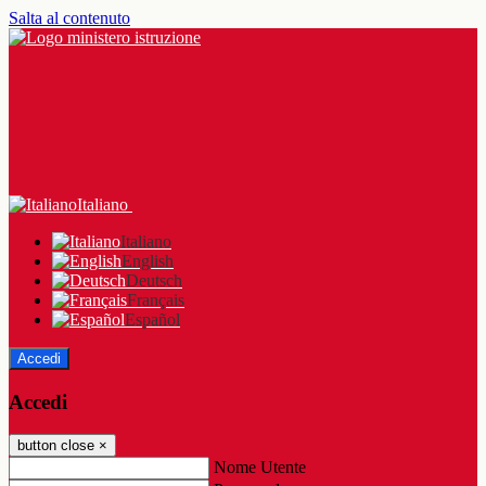
Salta al contenuto
Italiano
Italiano
English
Deutsch
Français
Español
Accedi
Accedi
button close
×
Nome Utente