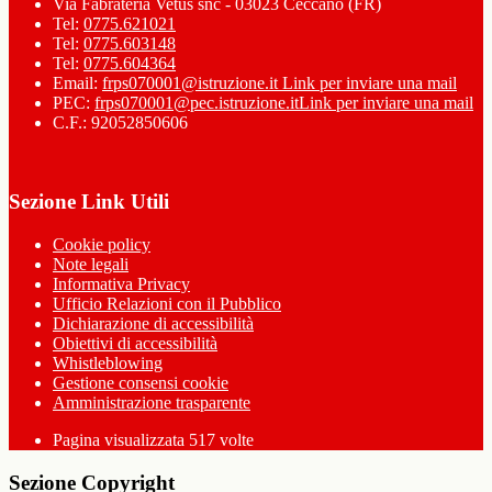
Via Fabrateria Vetus snc - 03023 Ceccano (FR)
Tel:
0775.621021
Tel:
0775.603148
Tel:
0775.604364
Email:
frps070001@istruzione.it
Link per inviare una mail
PEC:
frps070001@pec.istruzione.it
Link per inviare una mail
C.F.: 92052850606
Sezione Link Utili
Cookie policy
Note legali
Informativa Privacy
Ufficio Relazioni con il Pubblico
Dichiarazione di accessibilità
Obiettivi di accessibilità
Whistleblowing
Gestione consensi cookie
Amministrazione trasparente
Pagina visualizzata
517
volte
Sezione Copyright