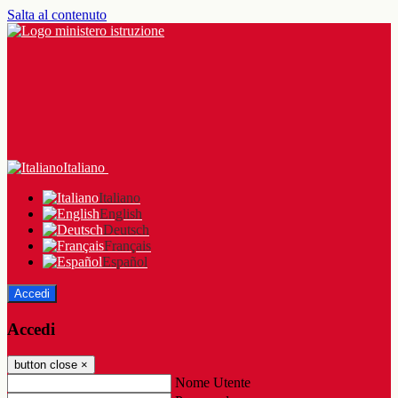
Salta al contenuto
Italiano
Italiano
English
Deutsch
Français
Español
Accedi
Accedi
button close
×
Nome Utente