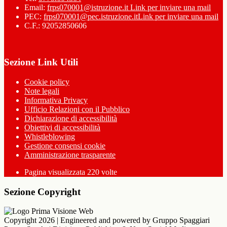
Email:
frps070001@istruzione.it
Link per inviare una mail
PEC:
frps070001@pec.istruzione.it
Link per inviare una mail
C.F.: 92052850606
Sezione Link Utili
Cookie policy
Note legali
Informativa Privacy
Ufficio Relazioni con il Pubblico
Dichiarazione di accessibilità
Obiettivi di accessibilità
Whistleblowing
Gestione consensi cookie
Amministrazione trasparente
Pagina visualizzata
220
volte
Sezione Copyright
Copyright 2026 | Engineered and powered by Gruppo Spaggiari