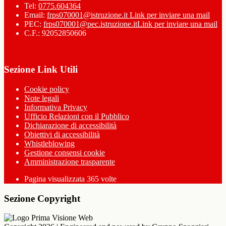
Tel:
0775.604364
Email:
frps070001@istruzione.it
Link per inviare una mail
PEC:
frps070001@pec.istruzione.it
Link per inviare una mail
C.F.: 92052850606
Sezione Link Utili
Cookie policy
Note legali
Informativa Privacy
Ufficio Relazioni con il Pubblico
Dichiarazione di accessibilità
Obiettivi di accessibilità
Whistleblowing
Gestione consensi cookie
Amministrazione trasparente
Pagina visualizzata
365
volte
Sezione Copyright