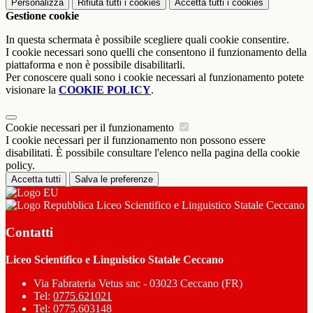
Personalizza
Rifiuta tutti
i cookies
Accetta tutti
i cookies
Gestione cookie
In questa schermata è possibile scegliere quali cookie consentire.
I cookie necessari sono quelli che consentono il funzionamento della
piattaforma e non è possibile disabilitarli.
Per conoscere quali sono i cookie necessari al funzionamento potete
visionare la
COOKIE POLICY
.
Cookie necessari per il funzionamento
I cookie necessari per il funzionamento non possono essere
disabilitati. È possibile consultare l'elenco nella pagina della cookie
policy.
Accetta tutti
Salva le preferenze
Liceo Scientifico e Linguistico Statale Ceccano
Contatti
Liceo Scientifico e Linguistico Statale Ceccano
Via Fabrateria Vetus snc - 03023 Ceccano (FR)
Tel:
0775.621021
Tel:
0775.603148