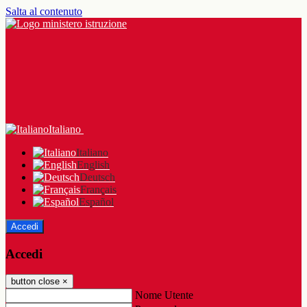
Salta al contenuto
Italiano
Italiano
English
Deutsch
Français
Español
Accedi
Accedi
button close
×
Nome Utente