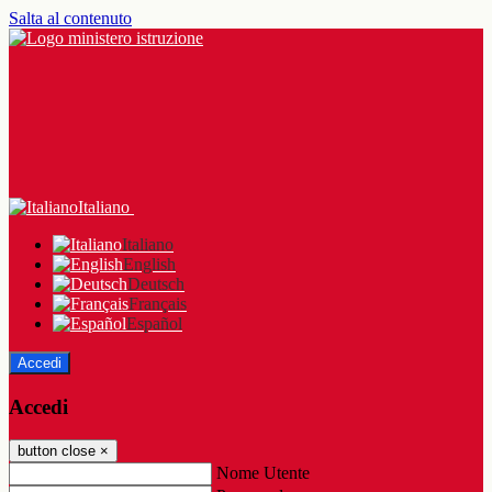
Salta al contenuto
Italiano
Italiano
English
Deutsch
Français
Español
Accedi
Accedi
button close
×
Nome Utente