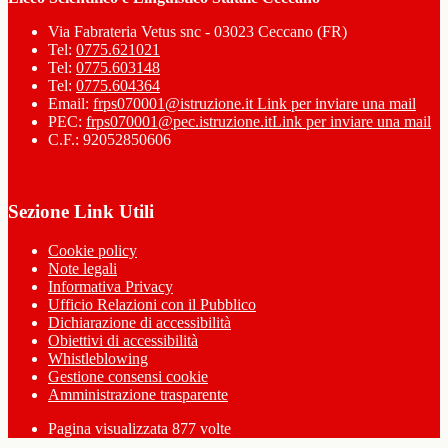
Via Fabrateria Vetus snc - 03023 Ceccano (FR)
Tel:
0775.621021
Tel:
0775.603148
Tel:
0775.604364
Email:
frps070001@istruzione.it
Link per inviare una mail
PEC:
frps070001@pec.istruzione.it
Link per inviare una mail
C.F.: 92052850606
Sezione Link Utili
Cookie policy
Note legali
Informativa Privacy
Ufficio Relazioni con il Pubblico
Dichiarazione di accessibilità
Obiettivi di accessibilità
Whistleblowing
Gestione consensi cookie
Amministrazione trasparente
Pagina visualizzata
877
volte