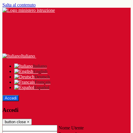
Salta al contenuto
Italiano
Italiano
English
Deutsch
Français
Español
Accedi
Accedi
button close
×
Nome Utente