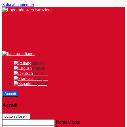
Salta al contenuto
Italiano
Italiano
English
Deutsch
Français
Español
Accedi
Accedi
button close
×
Nome Utente