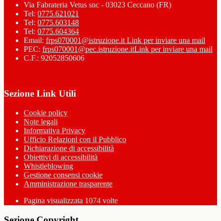
Via Fabrateria Vetus snc - 03023 Ceccano (FR)
Tel:
0775.621021
Tel:
0775.603148
Tel:
0775.604364
Email:
frps070001@istruzione.it
Link per inviare una mail
PEC:
frps070001@pec.istruzione.it
Link per inviare una mail
C.F.: 92052850606
Sezione Link Utili
Cookie policy
Note legali
Informativa Privacy
Ufficio Relazioni con il Pubblico
Dichiarazione di accessibilità
Obiettivi di accessibilità
Whistleblowing
Gestione consensi cookie
Amministrazione trasparente
Pagina visualizzata
1074
volte
Sezione Copyright