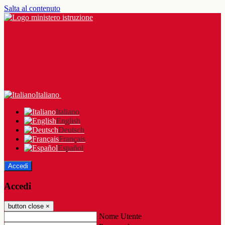
Salta al contenuto
Italiano
Italiano
English
Deutsch
Français
Español
Accedi
Accedi
button close
×
Nome Utente