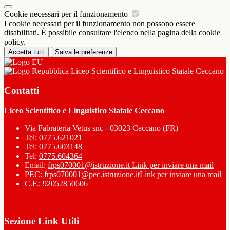
Cookie necessari per il funzionamento
I cookie necessari per il funzionamento non possono essere
disabilitati. È possibile consultare l'elenco nella pagina della cookie
policy.
Accetta tutti
Salva le preferenze
Liceo Scientifico e Linguistico Statale Ceccano
Contatti
Liceo Scientifico e Linguistico Statale Ceccano
Via Fabrateria Vetus snc - 03023 Ceccano (FR)
Tel:
0775.621021
Tel:
0775.603148
Tel:
0775.604364
Email:
frps070001@istruzione.it
Link per inviare una mail
PEC:
frps070001@pec.istruzione.it
Link per inviare una mail
C.F.: 92052850606
Sezione Link Utili