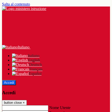
Salta al contenuto
Italiano
Italiano
English
Deutsch
Français
Español
Accedi
Accedi
button close
×
Nome Utente