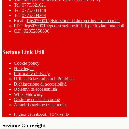
Tel:
0775.621021
Tel:
0775.603148
Tel:
0775.604364
Email:
frps070001@istruzione.it
Link per inviare una mail
PEC:
frps070001@pec.istruzione.it
Link per inviare una mail
C.F.: 92052850606
Sezione Link Utili
Cookie policy
Note legali
Informativa Privacy
Ufficio Relazioni con il Pubblico
Dichiarazione di accessibilità
Obiettivi di accessibilità
Whistleblowing
Gestione consensi cookie
Amministrazione trasparente
Pagina visualizzata
1048
volte
Sezione Copyright