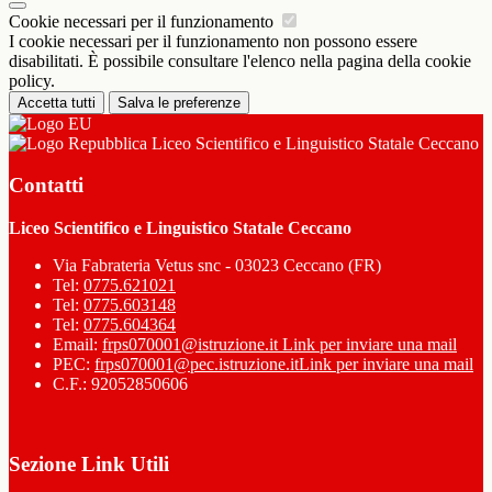
Cookie necessari per il funzionamento
I cookie necessari per il funzionamento non possono essere
disabilitati. È possibile consultare l'elenco nella pagina della cookie
policy.
Accetta tutti
Salva le preferenze
Liceo Scientifico e Linguistico Statale Ceccano
Contatti
Liceo Scientifico e Linguistico Statale Ceccano
Via Fabrateria Vetus snc - 03023 Ceccano (FR)
Tel:
0775.621021
Tel:
0775.603148
Tel:
0775.604364
Email:
frps070001@istruzione.it
Link per inviare una mail
PEC:
frps070001@pec.istruzione.it
Link per inviare una mail
C.F.: 92052850606
Sezione Link Utili