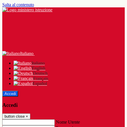
Salta al contenuto
Italiano
Italiano
English
Deutsch
Français
Español
Accedi
Accedi
button close
×
Nome Utente