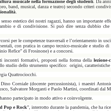
ultura musicale nella formazione degli studenti
. Da anni
ro, band, musical, danza e teatro) secondo criteri condivis
sionalità
.
e il senso estetico dei nostri ragazzi, hanno un importante e
 scambio e di condivisione. Si può dire senza dubbio ch
rcorsi per le competenze trasversali e l’orientamento in uscit
ntali, con pratica in campo tecnico-musicale e studio di r
nio Refice” di Frosinone) e a concorsi.
nti incontri formativi, proposti nella forma della
lezione-
ello studio dello strumento specifico:
origini, caratteristich
rgia Quattrociocchi.
 Dino Corniale (docente percussionista), i maestri Antoni
 Fusco, Salvatore Morganti e Paolo Martini, coordinati dal 
e hanno partecipato in modo attivo e coinvolgente.
d Pop e Rock
”, interrotto durante la pandemia, che ha rice