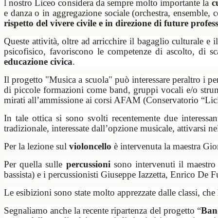
l nostro Liceo considera da sempre molto importante la
c
e danza o in aggregazione sociale (orchestra, ensemble, co
rispetto del vivere civile e in direzione di future profes
Queste attività, oltre ad arricchire il bagaglio culturale 
psicofisico, favoriscono le competenze di ascolto, di
educazione civica
.
Il progetto "Musica a scuola" può interessare peraltro i pe
di piccole formazioni come band, gruppi vocali e/o strume
mirati all’ammissione ai corsi AFAM (Conservatorio “Lici
In tale ottica si sono svolti recentemente due interessa
tradizionale, interessate dall’opzione musicale, attivarsi n
Per la lezione sul
violoncello
è intervenuta la maestra Gio
Per quella sulle
percussioni
sono intervenuti il maestro
bassista) e i percussionisti Giuseppe Iazzetta, Enrico De
Le esibizioni sono state molto apprezzate dalle classi, ch
Segnaliamo anche la recente ripartenza del progetto “
Ban