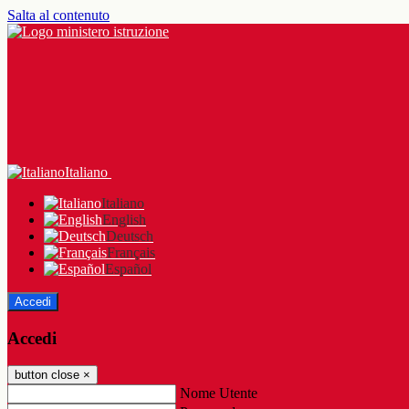
Salta al contenuto
Italiano
Italiano
English
Deutsch
Français
Español
Accedi
Accedi
button close
×
Nome Utente