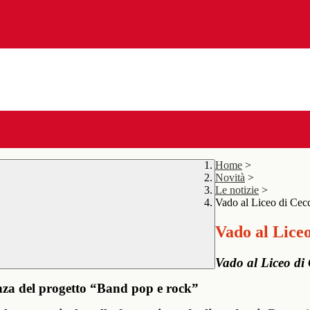
Home
>
Novità
>
Le notizie
>
Vado al Liceo di Cec
Vado al Liceo
Vado al Liceo di
tenza del progetto “Band pop e rock”