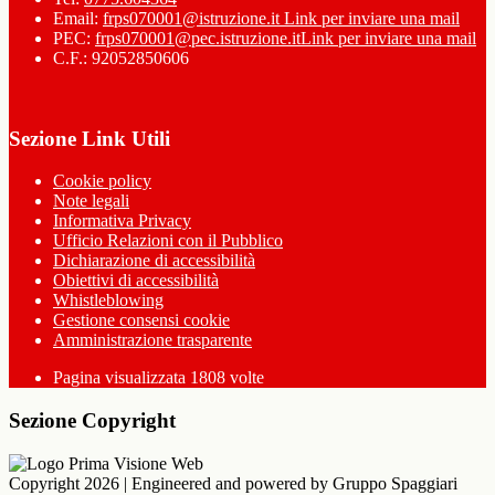
Email:
frps070001@istruzione.it
Link per inviare una mail
PEC:
frps070001@pec.istruzione.it
Link per inviare una mail
C.F.: 92052850606
Sezione Link Utili
Cookie policy
Note legali
Informativa Privacy
Ufficio Relazioni con il Pubblico
Dichiarazione di accessibilità
Obiettivi di accessibilità
Whistleblowing
Gestione consensi cookie
Amministrazione trasparente
Pagina visualizzata
1808
volte
Sezione Copyright
Copyright 2026 | Engineered and powered by Gruppo Spaggiari