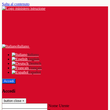
Salta al contenuto
Italiano
Italiano
English
Deutsch
Français
Español
Accedi
Accedi
button close
×
Nome Utente