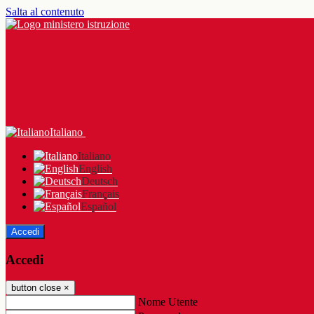
Salta al contenuto
Italiano
Italiano
English
Deutsch
Français
Español
Accedi
Accedi
button close
×
Nome Utente