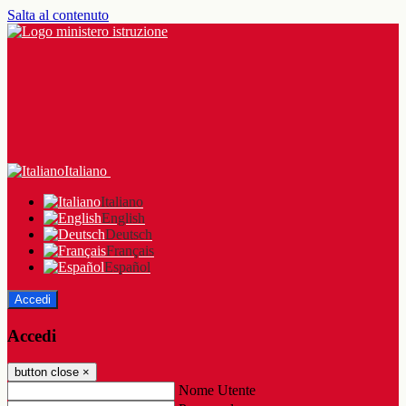
Salta al contenuto
Italiano
Italiano
English
Deutsch
Français
Español
Accedi
Accedi
button close
×
Nome Utente