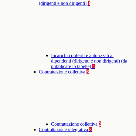
(dirigenti e non dirigenti)
4
Incarichi conferiti e autorizzati ai
dipendenti (dirigenti e non dirigenti) (da
pubblicare in tabelle)
4
Contrattazione collettiva
6
Contrattazione collettiva
2
Contrattazione integrativa
8