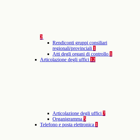
2
Rendiconti gruppi consiliari
regionali/provinciali
1
Atti degli organi di controllo
1
Articolazione degli uffici
12
Articolazione degli uffici
7
Organigramma
5
Telefono e posta elettronica
1