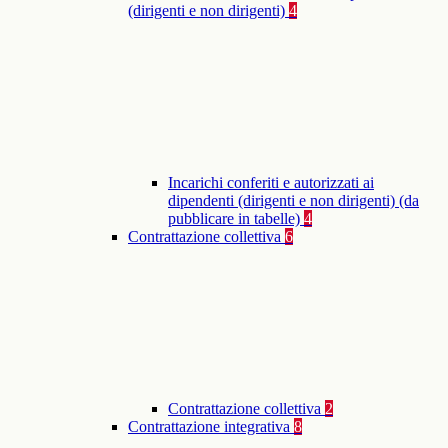
(dirigenti e non dirigenti)
4
Incarichi conferiti e autorizzati ai
dipendenti (dirigenti e non dirigenti) (da
pubblicare in tabelle)
4
Contrattazione collettiva
6
Contrattazione collettiva
2
Contrattazione integrativa
8