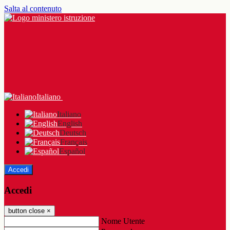
Salta al contenuto
Italiano
Italiano
English
Deutsch
Français
Español
Accedi
Accedi
button close
×
Nome Utente