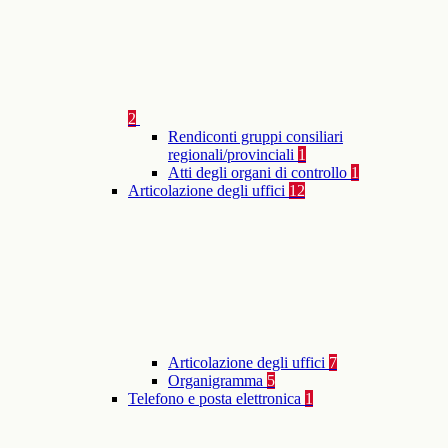
2
Rendiconti gruppi consiliari
regionali/provinciali
1
Atti degli organi di controllo
1
Articolazione degli uffici
12
Articolazione degli uffici
7
Organigramma
5
Telefono e posta elettronica
1