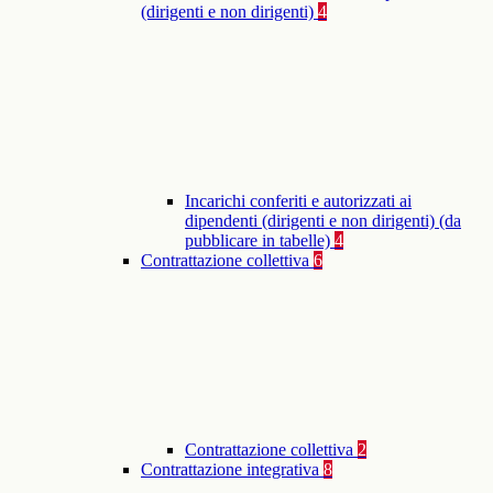
(dirigenti e non dirigenti)
4
Incarichi conferiti e autorizzati ai
dipendenti (dirigenti e non dirigenti) (da
pubblicare in tabelle)
4
Contrattazione collettiva
6
Contrattazione collettiva
2
Contrattazione integrativa
8