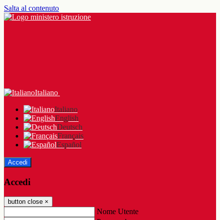
Salta al contenuto
Italiano
Italiano
English
Deutsch
Français
Español
Accedi
Accedi
button close
×
Nome Utente