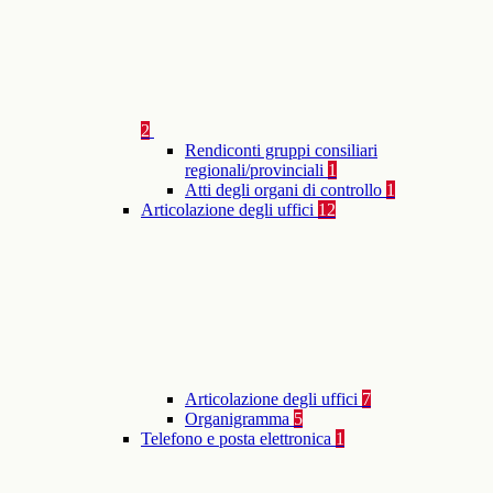
2
Rendiconti gruppi consiliari
regionali/provinciali
1
Atti degli organi di controllo
1
Articolazione degli uffici
12
Articolazione degli uffici
7
Organigramma
5
Telefono e posta elettronica
1